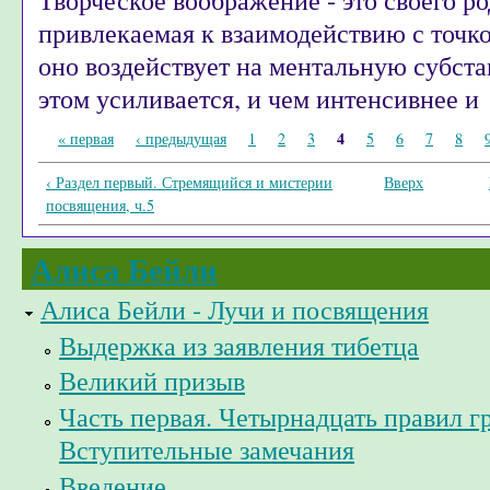
привлекаемая к взаимодействию с точк
оно воздействует на ментальную субст
этом усиливается, и чем интенсивнее и
Страницы
4
« первая
‹ предыдущая
1
2
3
5
6
7
8
‹ Раздел первый. Стремящийся и мистерии
Вверх
посвящения, ч.5
Алиса Бейли
Алиса Бейли - Лучи и посвящения
Выдержка из заявления тибетца
Великий призыв
Часть первая. Четырнадцать правил г
Вступительные замечания
Введение