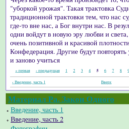
"уборкой урожая". Такая трактовка Суд
традиционной трактовки тем, что нас с
где-то вне нас, а Бог внутри нас. В рез
одни войдут в новую эру любви и света, 
очень позитивной и красивой плотности
Конфедерация. Другие будут повторять 
и заново учиться
Страницы
5
« первая
‹ предыдущая
1
2
3
4
6
7
8
‹ Введение, часть 1
Вверх
Материал Ра. Закон Одного
Введение, часть 1
Введение, часть 2
Фотографии