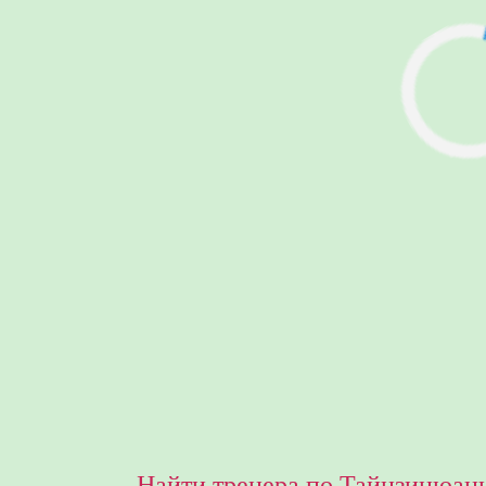
Найти тренера по Тайцзицюань