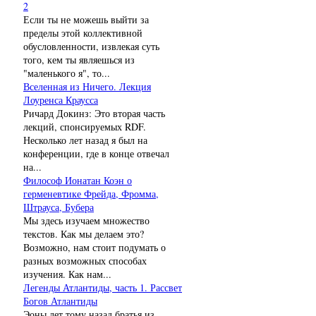
2
Если ты не можешь выйти за
пределы этой коллективной
обусловленности, извлекая суть
того, кем ты являешься из
"маленького я", то...
Вселенная из Ничего. Лекция
Лоуренса Краусса
Ричард Докинз: Это вторая часть
лекций, спонсируемых RDF.
Несколько лет назад я был на
конференции, где в конце отвечал
на...
Философ Ионатан Коэн о
герменевтике Фрейда, Фромма,
Штрауса, Бубера
Мы здесь изучаем множество
текстов. Как мы делаем это?
Возможно, нам стоит подумать о
разных возможных способах
изучения. Как нам...
Легенды Атлантиды, часть 1. Рассвет
Богов Атлантиды
Эоны лет тому назад братья из