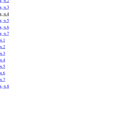
, ч.2
, ч.3
, ч.4
, ч.5
, ч.6
, ч.7
ч.1
ч.2
ч.3
ч.4
ч.5
ч.6
ч.7
, ч.8