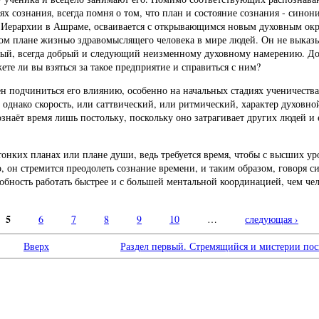
х сознания, всегда помня о том, что план и состояние сознания - синон
ник Иерархии в Ашраме, осваивается с открывающимся новым духовным ок
ком плане жизнью здравомыслящего человека в мире людей. Он не выказ
льный, всегда добрый и следующий неизменному духовному намерению. До
те ли вы взяться за такое предприятие и справиться с ним?
н подчиниться его влиянию, особенно на начальных стадиях ученичества.
, однако скорость, или саттвический, или ритмический, характер духовн
ознаёт время лишь постольку, поскольку оно затрагивает других людей и
 тонких планах или плане души, ведь требуется время, чтобы с высших ур
, он стремится преодолеть сознание времени, и таким образом, говоря с
обность работать быстрее и с большей ментальной координацией, чем че
5
6
7
8
9
10
…
следующая ›
Вверх
Раздел первый. Стремящийся и мистерии посв