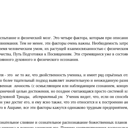
испытание и физический мозг. Это четыре фактора, которым при описан
 внимания. Тем не менее, эти факторы очень важны. Необходимость затро
 время человеческим умом, их растущей взаимосвязанностью с физическим
ичества, Путь Подготовки к Посвящениям. Эти стремящиеся уже в состоя
оянного духовного и физического осознания.
еля - это
не
то же, что двойственность ученика, и имеет ряд серьёзных о
ко более тщательный подход выявляет значительную и неожиданную разн
ственная
личность
(с осмысляющим или наблюдающим сознанием, конц
конечной целью достижения, но позднее считающаяся просто системой и
 Духовной Триады,
абстрактный ум.
Ученик видит, что, если он способ
он уже достиг его, и ему ясно также, что это относится и к построению а
есто в Ашраме, все эти факторы кажутся одинаково трудным предприятие
сознательное слияние и сознательное распознавание божественных планов
чу ученика и всецело занимают его. Помимо соответствующих распознава