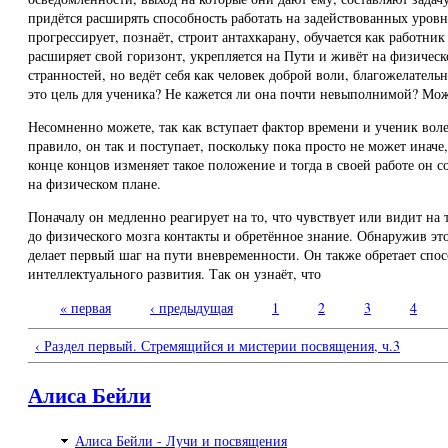
придётся расширять способность работать на задействованных уровня
прогрессирует, познаёт, строит антахкарану, обучается как работ
расширяет свой горизонт, укрепляется на Пути и живёт на физичес
странностей, но ведёт себя как человек доброй воли, благожелате
это цель для ученика? Не кажется ли она почти невыполнимой? Може
Несомненно можете, так как вступает фактор времени и ученик воле
правило, он так и поступает, поскольку пока просто не может иначе
конце концов изменяет такое положение и тогда в своей работе он с
на физическом плане.
Поначалу он медленно реагирует на то, что чувствует или видит на
до физического мозга контакты и обретённое знание. Обнаружив это
делает первый шаг на пути вневременности. Он также обретает спос
интеллектуального развития. Так он узнаёт, что
« первая
‹ предыдущая
1
2
3
4
Страницы
‹ Раздел первый. Стремящийся и мистерии посвящения, ч.3
Алиса Бейли
Алиса Бейли - Лучи и посвящения