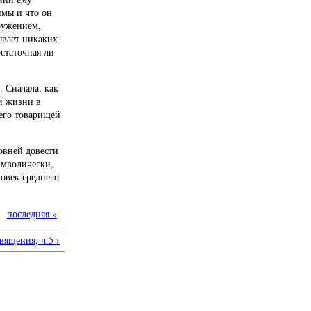
имы и что он
ружением,
ывает никаких
статочная ли
 Сначала, как
ой жизни в
 его товарищей
овней довести
имволически,
ловек среднего
последняя »
ящения, ч.5 ›