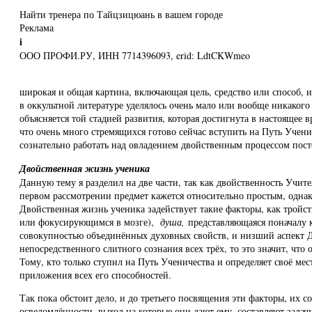
Найти тренера по Тайцзицюань в вашем городе
Реклама
i
ООО ПРОФИ.РУ, ИНН 7714396093, erid: LdtCKWmeo
широкая и общая картина, включающая цель, средство или способ, 
в оккультной литературе уделялось очень мало или вообще никакого
объясняется той стадией развития, которая достигнута в настоящее
что очень много стремящихся готово сейчас вступить на Путь Учен
сознательно работать над овладением двойственным процессом пост
Двойственная жизнь ученика
Данную тему я разделил на две части, так как двойственность Учит
первом рассмотрении предмет кажется относительно простым, одна
Двойственная жизнь ученика задействует такие факторы, как трой
или фокусирующимся в мозге),
душа,
представляющаяся поначалу 
совокупностью объединённых духовных свойств, и низший аспект
непосредственного слитного сознания всех трёх, то это значит, что 
Тому, кто только ступил на Путь Ученичества и определяет своё м
приложения всех его способностей.
Так пока обстоит дело, и до третьего посвящения эти факторы, их 
осведомлённости, выход на которые они дают ему, составляют зада