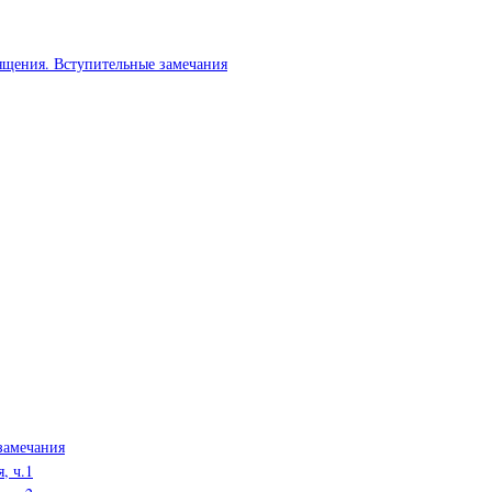
вящения. Вступительные замечания
замечания
, ч.1