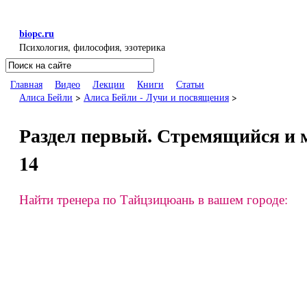
Перейти к основному содержанию
biopc.ru
Психология, философия, эзотерика
Поиск
Форма поиска
Главная
Видео
Лекции
Книги
Статьи
Алиса Бейли
>
Алиса Бейли - Лучи и посвящения
>
Раздел первый. Стремящийся и м
14
Найти тренера по Тайцзицюань в вашем городе: