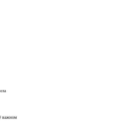
ила
её важном