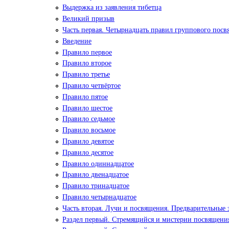
Выдержка из заявления тибетца
Великий призыв
Часть первая. Четырнадцать правил группового пос
Введение
Правило первое
Правило второе
Правило третье
Правило четвёртое
Правило пятое
Правило шестое
Правило седьмое
Правило восьмое
Правило девятое
Правило десятое
Правило одиннадцатое
Правило двенадцатое
Правило тринадцатое
Правило четырнадцатое
Часть вторая. Лучи и посвящения. Предварительные 
Раздел первый. Стремящийся и мистерии посвящения