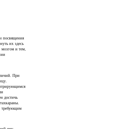
ии посвящения
нуть их здесь
 мозгом и тем,
нии
тличий. При
ицу.
ентрирующимся
ли
ен достичь
нтахкараны.
м, требующим
ний ему