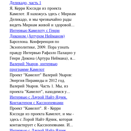
Деликадо, часть 1
Я, Керри Кэссиди из проекта
Камелот. Я нахожусь здесь с Мириам
Деликадо, и мы чрезвычайно рады
видеть Мириам живой и здоровой...
Интервью Камелоту с Генри
Диконом (Артуром Нейманом)
Барселона. Конференция по
Экзополитике, 2009. Пора узнать
правду Интервью Рафаэло Палацио у
Генри Дикона (Артура Неймана), я...
Валерий Уваров, интервью
программе Камелот
Проект "Камелот" Валерий Уваров:
Энергия Пирамиды и 2012 год.
Валерий Уваров. Часть 1. Мы, из
проекта "Камелот", находимся у...
Интервью с Лаурой Найт-Ядчек.
Контактером с Кассиопеянами
Проект "Камелот". Я - Керри
Кэссиди из проекта Камелот, и мы -
здесь с Лорой Найт-Ядчик, которая
контактирует с Кассиопеянами. И...
Интервью с Лаурой Найт-Ядчек.