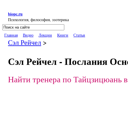
Перейти к основному содержанию
biopc.ru
Психология, философия, эзотерика
Поиск
Форма поиска
Главная
Видео
Лекции
Книги
Статьи
Сэл Рейчел
>
Сэл Рейчел - Послания Осно
Найти тренера по Тайцзицюань в