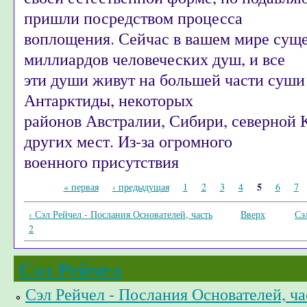
пришли посредством процесса
воплощения. Сейчас в вашем мире суще
миллиардов человеческих душ, и все
эти души живут на большей части суши
Антарктиды, некоторых
районов Австралии, Сибири, северной 
других мест. Из-за огромного
военного присутствия
Страницы
5
« первая
‹ предыдущая
1
2
3
4
6
7
‹ Сэл Рейчел - Послания Основателей, часть
Вверх
Сэ
2
Сэл Рейчел
Сэл Рейчел - Послания Основателей, ча