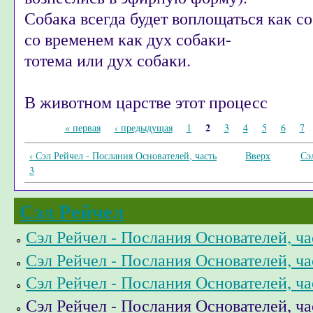
Собака всегда будет воплощаться как соб
со временем как дух собаки-
тотема или дух собаки.
В животном царстве этот процесс
Страницы
2
« первая
‹ предыдущая
1
3
4
5
6
7
‹ Сэл Рейчел - Послания Основателей, часть
Вверх
Сэ
3
Сэл Рейчел
Сэл Рейчел - Послания Основателей, ча
Сэл Рейчел - Послания Основателей, ча
Сэл Рейчел - Послания Основателей, ча
Сэл Рейчел - Послания Основателей, ча