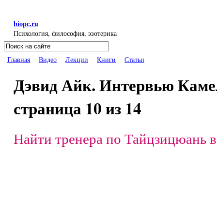
Перейти к основному содержанию
biopc.ru
Психология, философия, эзотерика
Поиск
Форма поиска
Главная
Видео
Лекции
Книги
Статьи
Дэвид Айк. Интервью Камело
страница 10 из 14
Найти тренера по Тайцзицюань в