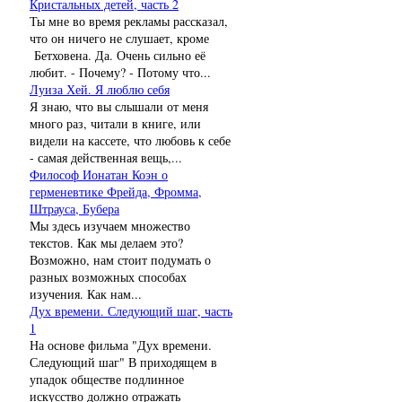
Кристальных детей, часть 2
Ты мне во время рекламы рассказал,
что он ничего не слушает, кроме
Бетховена. Да. Очень сильно её
любит. - Почему? - Потому что...
Луиза Хей. Я люблю себя
Я знаю, что вы слышали от меня
много раз, читали в книге, или
видели на кассете, что любовь к себе
- самая действенная вещь,...
Философ Ионатан Коэн о
герменевтике Фрейда, Фромма,
Штрауса, Бубера
Мы здесь изучаем множество
текстов. Как мы делаем это?
Возможно, нам стоит подумать о
разных возможных способах
изучения. Как нам...
Дух времени. Следующий шаг, часть
1
На основе фильма "Дух времени.
Следующий шаг" В приходящем в
упадок обществе подлинное
искусство должно отражать