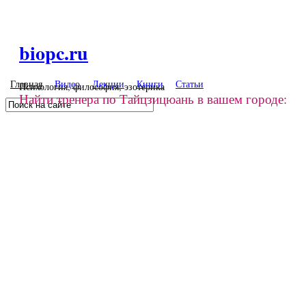
Перейти к основному содержанию
biopc.ru
Главная
Видео
Лекции
Книги
Статьи
Психология, философия, эзотерика
Найти тренера по Тайцзицюань в вашем городе:
Поиск
Форма поиска