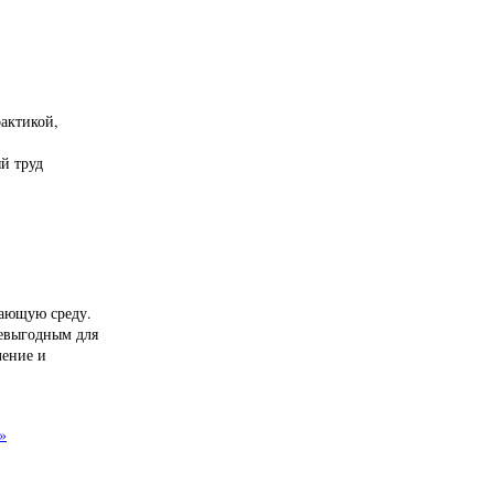
актикой,
.
й труд
жающую среду.
невыгодным для
ление и
»