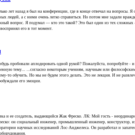
ько лет назад я был на конференции, где в конце отвечал на вопросы. Я
ых людей, а с ними очень легко справиться. Но потом мне задали вражд
ожный вопрос. Я подумал — кто это такой? Это был один из тех сложных 
 воспринял его в тот момент.
я
будь пробовали аплодировать одной рукой? Пожалуйста, попробуйте - и 
ленную тему... ...согласно некоторым учениям, научным или философским
у-то обучить. Но мы не будем этого делать. Это не лекция. И не развле
пробуждали его эмоции.
ика и ее создатель, выдающийся Жак Фреско. ЛК: Мой гость - неордина
реско: он социальный инженер, промышленный инженер, конструктор, из
оратории научных исследований Лос-Анджелеса. Он разработал и запате
оборудования.