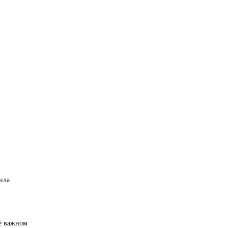
ила
её важном