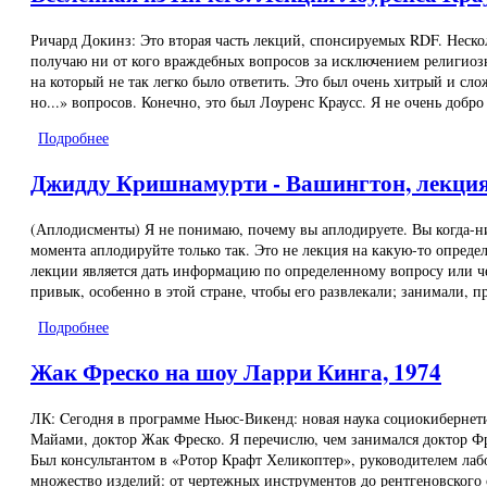
Ричард Докинз: Это вторая часть лекций, спонсируемых RDF. Нескол
получаю ни от кого враждебных вопросов за исключением религиозн
на который не так легко было ответить. Это был очень хитрый и сл
но...» вопросов. Конечно, это был Лоуренс Краусс. Я не очень добро
Подробнее
о Вселенная из Ничего. Лекция Лоуренса Краусса
Джидду Кришнамурти - Вашингтон, лекци
(Аплодисменты) Я не понимаю, почему вы аплодируете. Вы когда-ни
момента аплодируйте только так. Это не лекция на какую-то опреде
лекции является дать информацию по определенному вопросу или чем
привык, особенно в этой стране, чтобы его развлекали; занимали, 
Подробнее
о Джидду Кришнамурти - Вашингтон, лекция
Жак Фреско на шоу Ларри Кинга, 1974
ЛК: Cегодня в программе Ньюс-Викенд: новая наука социокибернет
Майами, доктор Жак Фреско. Я перечислю, чем занимался доктор Ф
Был консультантом в «Ротор Крафт Хеликоптер», руководителем лаб
множество изделий: от чертежных инструментов до рентгеновского 