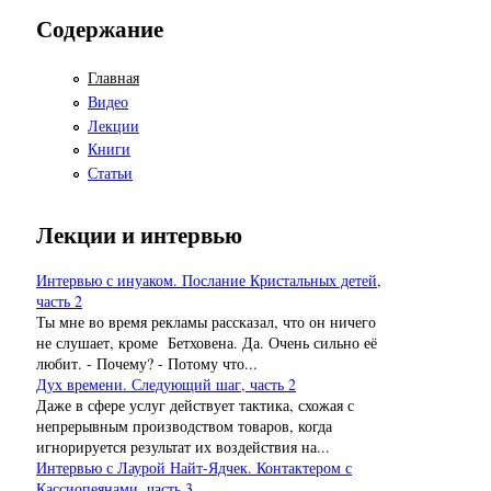
Содержание
Главная
Видео
Лекции
Книги
Статьи
Лекции и интервью
Интервью с инуаком. Послание Кристальных детей,
часть 2
Ты мне во время рекламы рассказал, что он ничего
не слушает, кроме Бетховена. Да. Очень сильно её
любит. - Почему? - Потому что...
Дух времени. Следующий шаг, часть 2
Даже в сфере услуг действует тактика, схожая с
непрерывным производством товаров, когда
игнорируется результат их воздействия на...
Интервью с Лаурой Найт-Ядчек. Контактером с
Кассиопеянами, часть 3