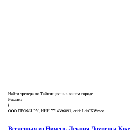
Найти тренера по Тайцзицюань в вашем городе
Реклама
i
ООО ПРОФИ.РУ, ИНН 7714396093, erid: LdtCKWmeo
Вселенная из Ничего. Лекция Лоуренса Кра