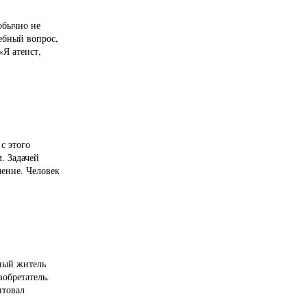
 обычно не
ебный вопрос,
«Я атеист,
с этого
. Задачей
чение. Человек
рный житель
обретатель.
нтовал