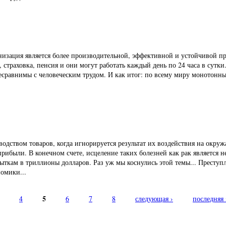
низация является более производительной, эффективной и устойчивой пр
страховка, пенсия и они могут работать каждый день по 24 часа в сутки
есравнимы с человеческим трудом. И как итог: по всему миру монотонны
водством товаров, когда игнорируется результат их воздействия на окру
рибыли. В конечном счете, исцеление таких болезней как рак является 
ыткам в триллионы долларов. Раз уж мы коснулись этой темы... Преступ
номики...
5
4
6
7
8
следующая ›
последняя 