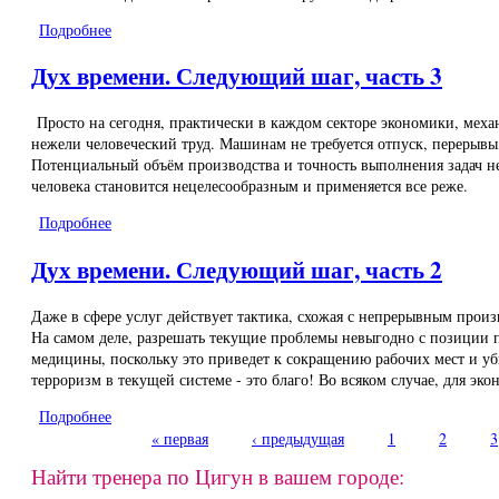
Подробнее
о Жак Фреско на шоу Ларри Кинга, 1974
Дух времени. Следующий шаг, часть 3
Просто на сегодня, практически в каждом секторе экономики, меха
нежели человеческий труд. Машинам не требуется отпуск, перерывы, 
Потенциальный объём производства и точность выполнения задач н
человека становится нецелесообразным и применяется все реже.
Подробнее
о Дух времени. Следующий шаг, часть 3
Дух времени. Следующий шаг, часть 2
Даже в сфере услуг действует тактика, схожая с непрерывным произ
На самом деле, разрешать текущие проблемы невыгодно с позиции п
медицины, поскольку это приведет к сокращению рабочих мест и уб
терроризм в текущей системе - это благо! Во всяком случае, для эко
Подробнее
о Дух времени. Следующий шаг, часть 2
« первая
‹ предыдущая
1
2
3
Страницы
Найти тренера по Цигун в вашем городе: