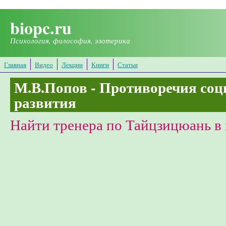
Перейти к основному содержанию
biopc.ru
Психология, философия, эзотерика
Главная
Видео
Лекции
Книги
Статьи
М.В.Попов - Противоречия соц
развития
Найти тренера по Тайцзицюань в 