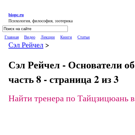
Перейти к основному содержанию
biopc.ru
Психология, философия, эзотерика
Поиск
Форма поиска
Главная
Видео
Лекции
Книги
Статьи
Сэл Рейчел
>
Сэл Рейчел - Основатели об
часть 8 - страница 2 из 3
Найти тренера по Тайцзицюань в