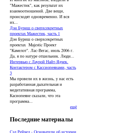
"Мажестик", как результат их
взаимоотношений. Две вещи,
происходят одновременно. И вся
их...
Дэн Буриш о сверхсекретных
проектах Мажестик, часть 1
Дэн Буриш о сверхсекретных
проектах Majestic Проект
"Камелот". Лас-Вегас, июль 2006 г.
Да, я по натуре отшельник. Люди...
Интервью с Лаурой Найт-Ядчек.
Контактером с Кассиопеянами, часть
3
Мы провели их в жизнь, у нас есть
разработанная дыхательная и
медитативная программа,
Касиопеяне сказали, что эта
программа...
ещё
Последние материалы
Сэл Рейчел - Основатели об истории