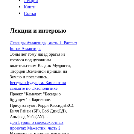
Лекции
Книги
Статьи
Лекции и интервью
Легенды Атлантиды, часть 1. Рассвет
Богов Атлантиды
Эоны лет тому назад братья из
космоса под духовным
водительством Владык Мудрости,
Творцов Вселенной пришли на
Землю и поселились...
Беседы о Будущем. Камелот на
саммите по Экзополитике
Проект "Камелот: "Беседы о
будущем" в Барселоне.
Присутствуют: Керри Кассиди(КС),
Билл Райан (БР), Боб Дин(БД),
Альфред Уэбр(АУ)...
Дэн Буриш о сверхсекретных
проектах Мажестик, часть 2
И многие из масонов, входили в