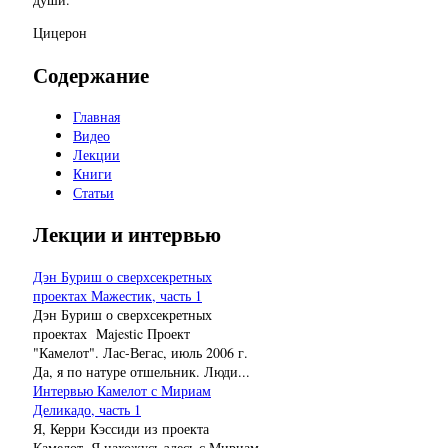
Цицерон
Содержание
Главная
Видео
Лекции
Книги
Статьи
Лекции и интервью
Дэн Буриш о сверхсекретных
проектах Мажестик, часть 1
Дэн Буриш о сверхсекретных
проектах Majestic Проект
"Камелот". Лас-Вегас, июль 2006 г.
Да, я по натуре отшельник. Люди...
Интервью Камелот с Мириам
Деликадо, часть 1
Я, Керри Кэссиди из проекта
Камелот. Я нахожусь здесь с Мириам