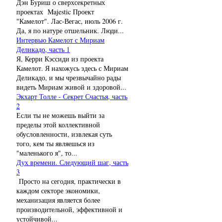
Дэн Буриш о сверхсекретных
проектах Majestic Проект
"Камелот". Лас-Вегас, июль 2006 г.
Да, я по натуре отшельник. Люди...
Интервью Камелот с Мириам
Деликадо, часть 1
Я, Керри Кэссиди из проекта
Камелот. Я нахожусь здесь с Мириам
Деликадо, и мы чрезвычайно рады
видеть Мириам живой и здоровой...
Экхарт Толле - Секрет Счастья, часть
2
Если ты не можешь выйти за
пределы этой коллективной
обусловленности, извлекая суть
того, кем ты являешься из
"маленького я", то...
Дух времени. Следующий шаг, часть
3
Просто на сегодня, практически в
каждом секторе экономики,
механизация является более
производительной, эффективной и
устойчивой...