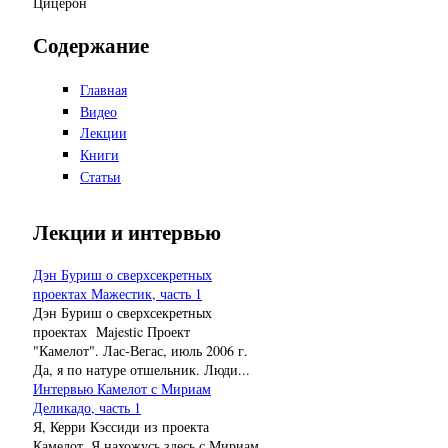
Цицерон
Содержание
Главная
Видео
Лекции
Книги
Статьи
Лекции и интервью
Дэн Буриш о сверхсекретных
проектах Мажестик, часть 1
Дэн Буриш о сверхсекретных
проектах Majestic Проект
"Камелот". Лас-Вегас, июль 2006 г.
Да, я по натуре отшельник. Люди...
Интервью Камелот с Мириам
Деликадо, часть 1
Я, Керри Кэссиди из проекта
Камелот. Я нахожусь здесь с Мириам