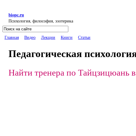
Перейти к основному содержанию
biopc.ru
Психология, философия, эзотерика
Поиск
Форма поиска
Главная
Видео
Лекции
Книги
Статьи
Педагогическая психология
Найти тренера по Тайцзицюань в