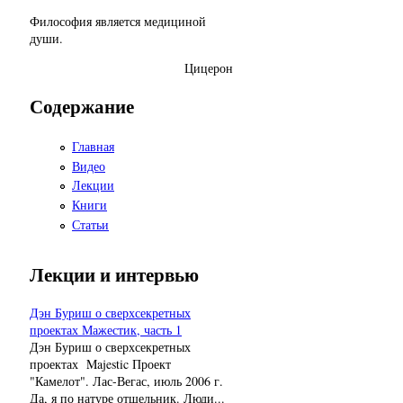
Философия является медициной
души.
Цицерон
Содержание
Главная
Видео
Лекции
Книги
Статьи
Лекции и интервью
Дэн Буриш о сверхсекретных
проектах Мажестик, часть 1
Дэн Буриш о сверхсекретных
проектах Majestic Проект
"Камелот". Лас-Вегас, июль 2006 г.
Да, я по натуре отшельник. Люди...