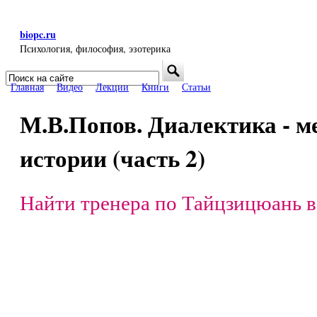
Перейти к основному содержанию
biopc.ru
Психология, философия, эзотерика
Поиск
Форма поиска
Главная
Видео
Лекции
Книги
Статьи
М.В.Попов. Диалектика - м
истории (часть 2)
Найти тренера по Тайцзицюань в