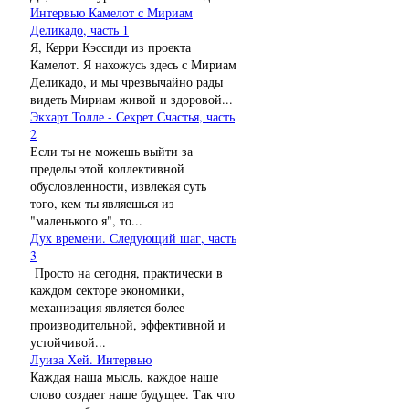
Интервью Камелот с Мириам
Деликадо, часть 1
Я, Керри Кэссиди из проекта
Камелот. Я нахожусь здесь с Мириам
Деликадо, и мы чрезвычайно рады
видеть Мириам живой и здоровой...
Экхарт Толле - Секрет Счастья, часть
2
Если ты не можешь выйти за
пределы этой коллективной
обусловленности, извлекая суть
того, кем ты являешься из
"маленького я", то...
Дух времени. Следующий шаг, часть
3
Просто на сегодня, практически в
каждом секторе экономики,
механизация является более
производительной, эффективной и
устойчивой...
Луиза Хей. Интервью
Каждая наша мысль, каждое наше
слово создает наше будущее. Так что