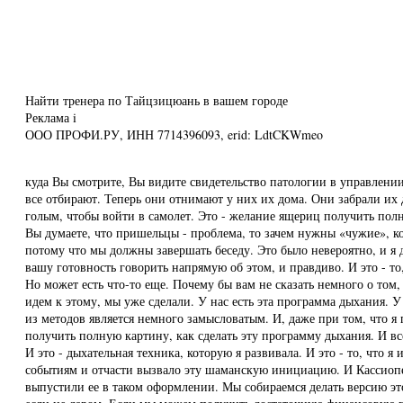
Найти тренера по Тайцзицюань в вашем городе
Реклама
i
ООО ПРОФИ.РУ, ИНН 7714396093, erid: LdtCKWmeo
куда Вы смотрите, Вы видите свидетельство патологии в управлении
все отбирают. Теперь они отнимают у них их дома. Они забрали их 
голым, чтобы войти в самолет. Это - желание ящериц получить полн
Вы думаете, что пришельцы - проблема, то зачем нужны «чужие», к
потому что мы должны завершать беседу. Это было невероятно, и я
вашу готовность говорить напрямую об этом, и правдиво. И это - т
Но может есть что-то еще. Почему бы вам не сказать немного о том
идем к этому, мы уже сделали. У нас есть эта программа дыхания. 
из методов является немного замысловатым. И, даже при том, что я
получить полную картину, как сделать эту программу дыхания. И вс
И это - дыхательная техника, которую я развивала. И это - то, что
событиям и отчасти вызвало эту шаманскую инициацию. И Кассиопея
выпустили ее в таком оформлении. Мы собираемся делать версию эт