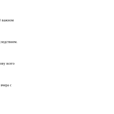
её важном
следствием.
ову всего
вчера с