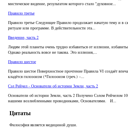
мистическое видение, результатом которого стало "духовное...
Правило третье
Правило третье Следующее Правило продолжает начатую тему и в с
ритуале или программе. В действительности эта...
Введение, часть 2
Людям этой планеты очень трудно избавиться от иллюзии, избавитьс
Однако реальность вовсе не такова. Это иллюзия,...
Правило шестое
Правило шестое Поверхностное прочтение Правила VI создаёт впечат
кладётся гилозоизм (*Гилозоизм (греч.) –...
Сэл Рейчел - Основатели об истории Земли, часть 2
Основатели об истории Земли, часть 2 Получено Сэлом Рейчелом 
нашими возлюбленными проводниками, Основателями. И...
Цитаты
Философия является медициной души.