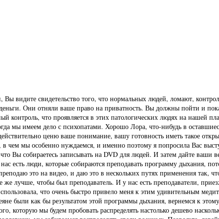
, Вы видите свидетельство того, что нормальных людей, ломают, контро
деньги. Они отняли ваше право на приватность. Вы должны пойти и пока
ый контроль, что проявляется в этих патологических людях на нашей пла
огда мы имеем дело с психопатами. Хорошо Лора, что-нибудь в оставши
 действительно ценю ваше понимание, вашу готовность иметь такое откры
о, в чем мы особенно нуждаемся, и именно поэтому я попросила Вас выст
, что Вы собираетесь записывать на DVD для людей. И затем дайте ваши 
У нас есть люди, которые собираются преподавать программу дыхания, по
 преподаю это на видео, и даю это в нескольких путях применения так, ч
е же лучше, чтобы был преподаватель. И у нас есть преподаватели, при
 я использовала, что очень быстро привело меня к этим удивительным мед
не были как бы результатом этой программы дыхания, вернемся к этому
ого, которую мы будем пробовать распределять настолько дешево насколь