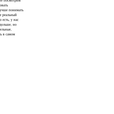
йте посмотрим
овать
лучше понимать
де реальный
 есть, у нас
 дольше, но
ельные,
сь в самом