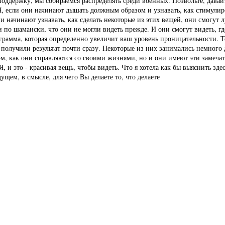
оддержку, мы собираемся распределять среди военных. Позвольте, дава
Я, если они начинают дышать должным образом и узнавать, как стимулир
и начинают узнавать, как сделать некоторые из этих вещей, они смогут 
и по шамански, что они не могли видеть прежде. И они смогут видеть, г
ограмма, которая определенно увеличит ваш уровень проницательности. То
х получили результат почти сразу. Некоторые из них занимались немного
м, как они справляются со своими жизнями, но и они имеют эти замечат
 это - красивая вещь, чтобы видеть. Что я хотела как бы выяснить зде
щем, в смысле, для чего Вы делаете то, что делаете