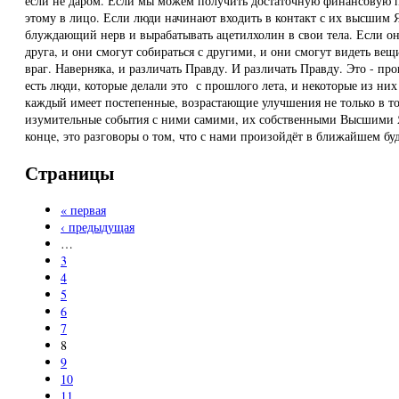
если не даром. Если мы можем получить достаточную финансовую п
этому в лицо. Если люди начинают входить в контакт с их высшим 
блуждающий нерв и вырабатывать ацетилхолин в свои тела. Если он
друга, и они смогут собираться с другими, и они смогут видеть вещ
враг. Наверняка, и различать Правду. И различать Правду. Это - пр
есть люди, которые делали это с прошлого лета, и некоторые из ни
каждый имеет постепенные, возрастающие улучшения не только в то
изумительные события с ними самими, их собственными Высшими Я, и
конце, это разговоры о том, что с нами произойдёт в ближайшем буду
Страницы
« первая
‹ предыдущая
…
3
4
5
6
7
8
9
10
11