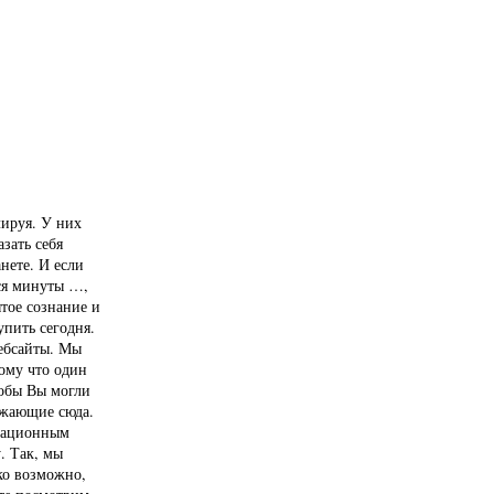
лируя. У них
зать себя
нете. И если
еся минуты …,
тое сознание и
упить сегодня.
вебсайты. Мы
тому что один
тобы Вы могли
езжающие сюда.
итационным
. Так, мы
ко возможно,