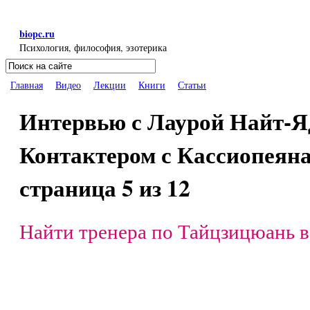
Перейти к основному содержанию
biopc.ru
Психология, философия, эзотерика
Поиск
Форма поиска
Главная
Видео
Лекции
Книги
Статьи
Интервью с Лаурой Найт-Я
Контактером с Кассиопеянам
страница 5 из 12
Найти тренера по Тайцзицюань в