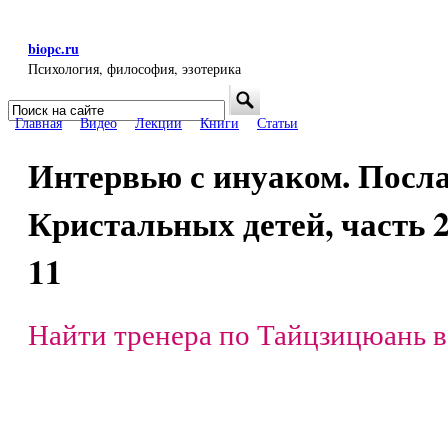
Перейти к основному содержанию
biopc.ru
Психология, философия, эзотерика
Поиск
Форма поиска
Главная
Видео
Лекции
Книги
Статьи
Интервью с инуаком. Посл
Кристальных детей, часть 2
11
Найти тренера по Тайцзицюань в